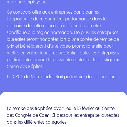
marque employeur.
Ce concours offre aux entreprises participantes
l'opportunité de mesurer leur performance dans le
domaine de l'alternance grâce à un baromètre
spécifique à la région normande. De plus, les entreprises
lauréates seront honorées lors d'une soirée de remise de
prix et bénéficieront d'une vidéo promotionnelle pour
mettre en valeur leur structure. Enfin, toutes les entreprises
participantes auront la possibilité d'intégrer le prestigieux
Cercle des Pépites.
La CRCC de Normandie était partenaire de ce concours.
La remise des trophées avait lieu le 15 février au Centre
des Congrès de Caen. Ci-dessous les entreprise lauréates
dans les différentes catégories :