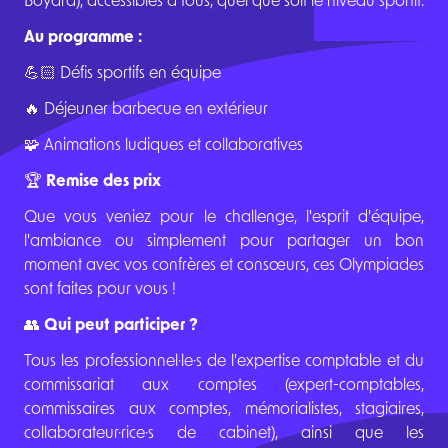
Boyard), accessibles à tous, quel que soit le niveau sportif.
Au programme :
💪🏻 Défis sportifs en équipe
🔥 Déjeuner barbecue en extérieur
🧩 Animations ludiques et collaboratives
🏆
Remise des prix
Que vous veniez pour le challenge, l'esprit d'équipe,
l'ambiance ou simplement pour partager un bon
moment avec vos confrères et consœurs, ces Olympiades
sont faites pour vous !
👥
Qui peut participer ?
Tous les professionnel·le·s de l'expertise comptable et du
commissariat aux comptes (expert-comptables,
commissaires aux comptes, mémorialistes, stagiaires,
collaborateur·rice·s de cabinet), ainsi que les