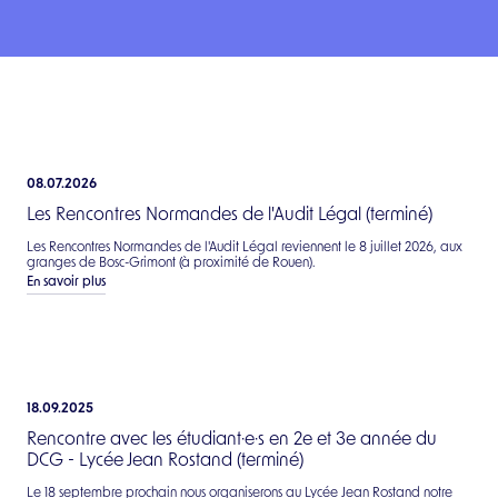
Étudiant ou futur auditeur légal
Client ou futur client d'un auditeur
Actualités
Évènements
08.07.2026
Les Rencontres Normandes de l'Audit Légal (terminé)
Espace Pro
Les Rencontres Normandes de l'Audit Légal reviennent le 8 juillet 2026, aux
granges de Bosc-Grimont (à proximité de Rouen).
En savoir plus
18.09.2025
Rencontre avec les étudiant·e·s en 2e et 3e année du
DCG - Lycée Jean Rostand (terminé)
Le 18 septembre prochain nous organiserons au Lycée Jean Rostand notre