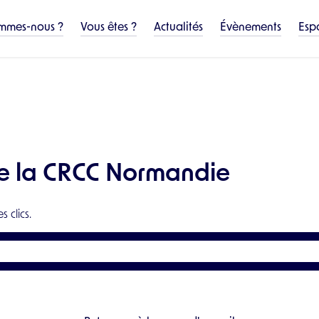
mmes-nous ?
Vous êtes ?
Actualités
Évènements
Esp
Étudiant ou futur auditeur légal
Client ou futur client d'un auditeur
 de la CRCC Normandie
 clics.